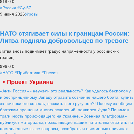
818
0
0
#Россия
#Су-57
9 июня 2026
Угрозы
НАТО стягивает силы к границам России:
Литва подняла добровольцев по тревоге
Литва вновь поднимает градус напряженности у российских
границ.
996
0
0
#НАТО
#Прибалтика
#Россия
Проект Украина
«Анти Россия» - неужели это реальность? Как удалось бесполому
и беспринципному Западу отравить сознание нашего брата, купить
за печенки его совесть, вложить в его руку нож?! Посему за общим
братским прошлым многих поколений, появился Иуда? Понимая
трагичность происходящего на Украине, «Военная платформа»
публикует материалы, позволяющие нашим читателям ответить на
поставленные выше вопросы, разобраться в истинных причинах