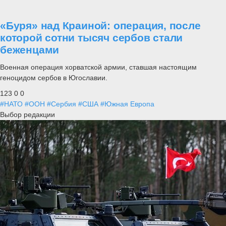
«Буря» над Краиной: операция, после
которой сотни тысяч сербов стали
беженцами
Военная операция хорватской армии, ставшая настоящим
геноцидом сербов в Югославии.
123
0
0
#НАТО
#ООН
#Сербия
#США
#Южная Европа
Выбор редакции