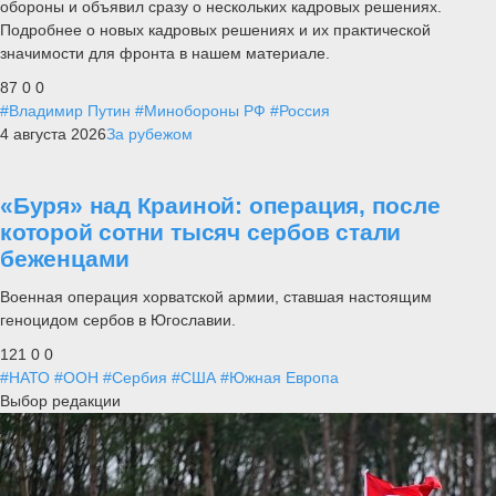
обороны и объявил сразу о нескольких кадровых решениях.
Подробнее о новых кадровых решениях и их практической
значимости для фронта в нашем материале.
87
0
0
#Владимир Путин
#Минобороны РФ
#Россия
4 августа 2026
За рубежом
«Буря» над Краиной: операция, после
которой сотни тысяч сербов стали
беженцами
Военная операция хорватской армии, ставшая настоящим
геноцидом сербов в Югославии.
121
0
0
#НАТО
#ООН
#Сербия
#США
#Южная Европа
Выбор редакции