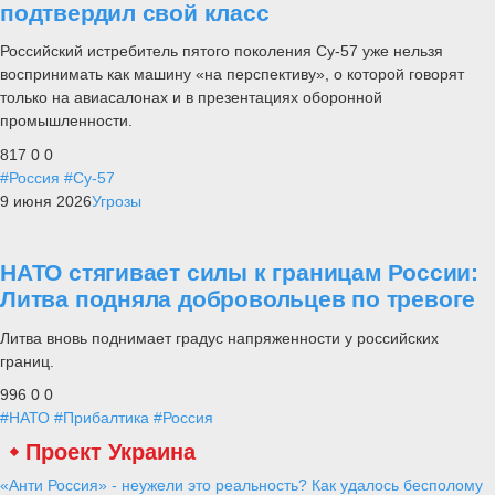
подтвердил свой класс
Российский истребитель пятого поколения Су-57 уже нельзя
воспринимать как машину «на перспективу», о которой говорят
только на авиасалонах и в презентациях оборонной
промышленности.
817
0
0
#Россия
#Су-57
9 июня 2026
Угрозы
НАТО стягивает силы к границам России:
Литва подняла добровольцев по тревоге
Литва вновь поднимает градус напряженности у российских
границ.
996
0
0
#НАТО
#Прибалтика
#Россия
Проект Украина
«Анти Россия» - неужели это реальность? Как удалось бесполому