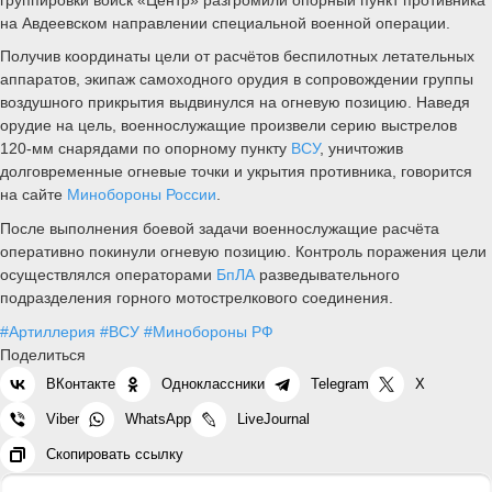
на Авдеевском направлении специальной военной операции.
Получив координаты цели от расчётов беспилотных летательных
аппаратов, экипаж самоходного орудия в сопровождении группы
воздушного прикрытия выдвинулся на огневую позицию. Наведя
орудие на цель, военнослужащие произвели серию выстрелов
120-мм снарядами по опорному пункту
ВСУ
, уничтожив
долговременные огневые точки и укрытия противника, говорится
на сайте
Минобороны России
.
После выполнения боевой задачи военнослужащие расчёта
оперативно покинули огневую позицию. Контроль поражения цели
осуществлялся операторами
БпЛА
разведывательного
подразделения горного мотострелкового соединения.
#Артиллерия
#ВСУ
#Минобороны РФ
Поделиться
ВКонтакте
Одноклассники
Telegram
X
Viber
WhatsApp
LiveJournal
Скопировать ссылку