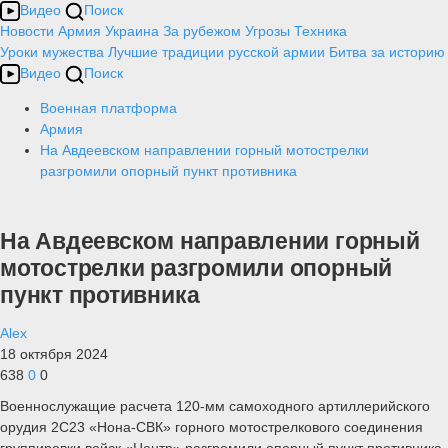
Видео
Поиск
Новости
Армия
Украина
За рубежом
Угрозы
Техника
Уроки мужества
Лучшие традиции русской армии
Битва за историю
Видео
Поиск
Военная платформа
Армия
На Авдеевском направлении горный мотострелки
разгромили опорный пункт противника
На Авдеевском направлении горный
мотострелки разгромили опорный
пункт противника
Alex
18 октября 2024
638
0
0
Военнослужащие расчета 120-мм самоходного артиллерийского
орудия 2С23 «Нона-СВК» горного мотострелкового соединения
группировки войск «Центр» разгромили опорный пункт противника