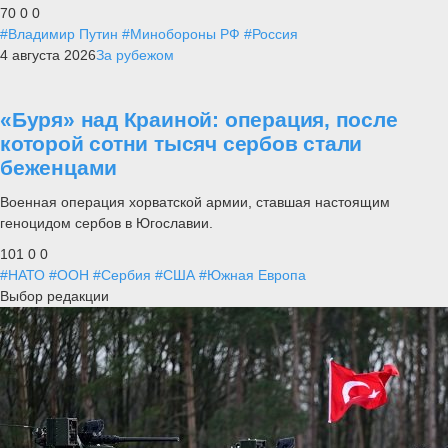
70
0
0
#Владимир Путин
#Минобороны РФ
#Россия
4 августа 2026
За рубежом
«Буря» над Краиной: операция, после
которой сотни тысяч сербов стали
беженцами
Военная операция хорватской армии, ставшая настоящим
геноцидом сербов в Югославии.
101
0
0
#НАТО
#ООН
#Сербия
#США
#Южная Европа
Выбор редакции