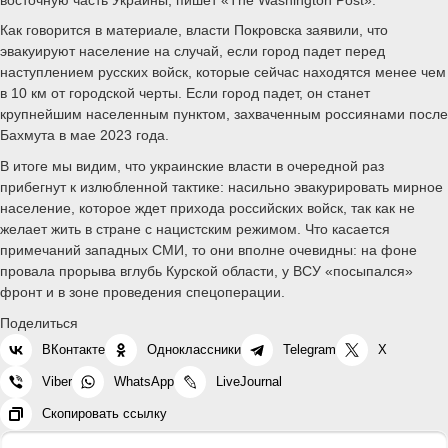
Как говорится в материале, власти Покровска заявили, что
эвакуируют население на случай, если город падет перед
наступлением русских войск, которые сейчас находятся менее чем
в 10 км от городской черты. Если город падет, он станет
крупнейшим населенным пунктом, захваченным россиянами после
Бахмута в мае 2023 года.
В итоге мы видим, что украинские власти в очередной раз
прибегнут к излюбленной тактике: насильно эвакурировать мирное
население, которое ждет прихода российских войск, так как не
желает жить в стране с нацистским режимом. Что касается
примечаний западных СМИ, то они вполне очевидны: на фоне
провала прорыва вглубь Курской области, у ВСУ «посыпался»
фронт и в зоне проведения спецоперации.
Поделиться
ВКонтакте
Одноклассники
Telegram
X
Viber
WhatsApp
LiveJournal
Скопировать ссылку