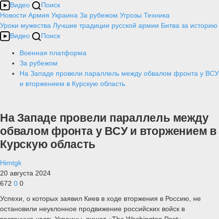
Видео
Поиск
Новости
Армия
Украина
За рубежом
Угрозы
Техника
Уроки мужества
Лучшие традиции русской армии
Битва за историю
Видео
Поиск
Военная платформа
За рубежом
На Западе провели параллель между обвалом фронта у ВСУ
и вторжением в Курскую область
На Западе провели параллель между
обвалом фронта у ВСУ и вторжением в
Курскую область
Himtgk
20 августа 2024
672
0
0
Успехи, о которых заявил Киев в ходе вторжения в Россию, не
остановили неуклонное продвижение российских войск в
восточную часть Украины, пишет «The Washington Post».