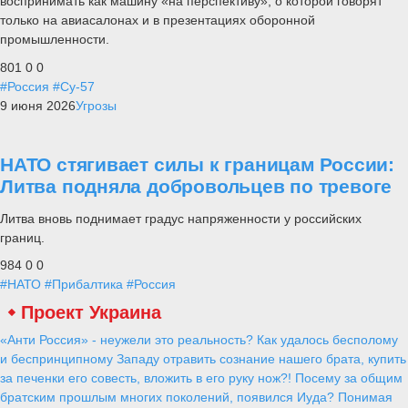
воспринимать как машину «на перспективу», о которой говорят
только на авиасалонах и в презентациях оборонной
промышленности.
801
0
0
#Россия
#Су-57
9 июня 2026
Угрозы
НАТО стягивает силы к границам России:
Литва подняла добровольцев по тревоге
Литва вновь поднимает градус напряженности у российских
границ.
984
0
0
#НАТО
#Прибалтика
#Россия
Проект Украина
«Анти Россия» - неужели это реальность? Как удалось бесполому
и беспринципному Западу отравить сознание нашего брата, купить
за печенки его совесть, вложить в его руку нож?! Посему за общим
братским прошлым многих поколений, появился Иуда? Понимая