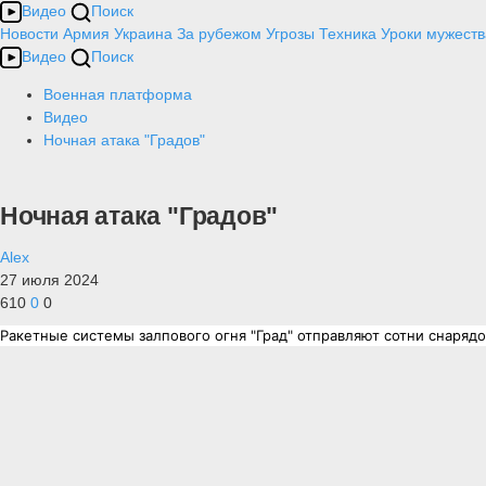
Видео
Поиск
Новости
Армия
Украина
За рубежом
Угрозы
Техника
Уроки мужеств
Видео
Поиск
Военная платформа
Видео
Ночная атака "Градов"
Ночная атака "Градов"
Alex
27 июля 2024
610
0
0
Ракетные системы залпового огня "Град" отправляют сотни снаряд