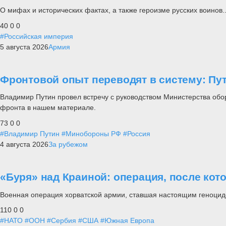
О мифах и исторических фактах, а также героизме русских воинов..
40
0
0
#Российская империя
5 августа 2026
Армия
Фронтовой опыт переводят в систему: П
Владимир Путин провел встречу с руководством Министерства обо
фронта в нашем материале.
73
0
0
#Владимир Путин
#Минобороны РФ
#Россия
4 августа 2026
За рубежом
«Буря» над Краиной: операция, после кот
Военная операция хорватской армии, ставшая настоящим геноцид
110
0
0
#НАТО
#ООН
#Сербия
#США
#Южная Европа