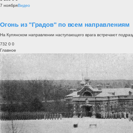
7 ноября
Видео
Огонь из "Градов" по всем направлениям
На Купянском направлении наступающего врага встречают подраз
732
0
0
Главное