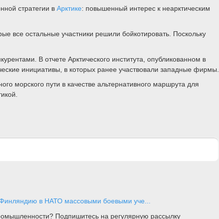
онной стратегии в
Арктике
: повышенный интерес к неарктическим
рые все остальные участники решили бойкотировать. Поскольку
курентами. В отчете Арктического института, опубликованном в
ческие инициативы, в которых ранее участвовали западные фирмы.
ого морского пути в качестве альтернативного маршрута для
тикой.
 Финляндию в НАТО массовыми боевыми уче...
 промышленности? Подпишитесь на регулярную рассылку