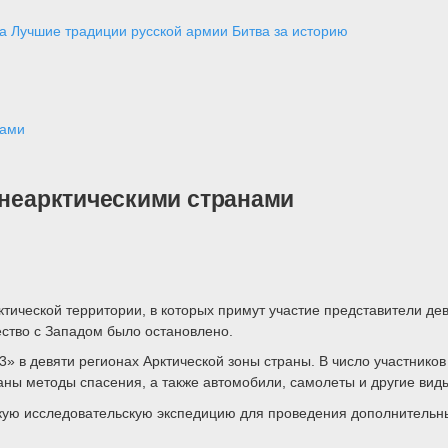
а
Лучшие традиции русской армии
Битва за историю
нами
 неарктическими странами
ктической территории, в которых примут участие представители де
ество с Западом было остановлено.
» в девяти регионах Арктической зоны страны. В число участнико
ны методы спасения, а также автомобили, самолеты и другие виды
скую исследовательскую экспедицию для проведения дополнительн