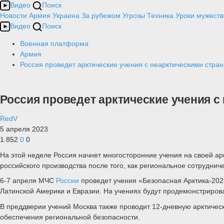
Видео
Поиск
Новости
Армия
Украина
За рубежом
Угрозы
Техника
Уроки мужеств
Видео
Поиск
Военная платформа
Армия
Россия проведет арктические учения с неарктическими стра
Россия проведет арктические учения с
RedV
5 апреля 2023
1 852
0
0
На этой неделе Россия начнет многосторонние учения на своей ар
российского производства после того, как региональное сотруднич
6-7 апреля МЧС
России
проведет учения «Безопасная Арктика-2023
Латинской Америки и Евразии. На учениях будут продемонстрирова
В преддверии учений Москва также проводит 12-дневную арктиче
обеспечения региональной безопасности.