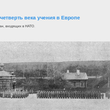
четверть века учения в Европе
ран, входящих в НАТО.