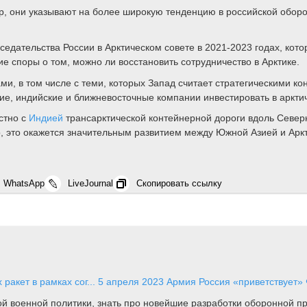
ер, они указывают на более широкую тенденцию в российской обор
.
едательства России в Арктическом совете в 2021-2023 годах, кото
 споры о том, можно ли восстановить сотрудничество в Арктике.
и, в том числе с теми, которых Запад считает стратегическими кон
ие, индийские и ближневосточные компании инвестировать в аркти
стно с
Индией
трансарктической контейнерной дороги вдоль Северн
о, это окажется значительным развитием между Южной Азией и Арк
WhatsApp
LiveJournal
Скопировать ссылку
ракет в рамках сог...
5 апреля 2023
Армия
Россия «приветствует»
ной военной политики, знать про новейшие разработки оборонной