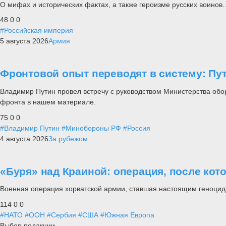
О мифах и исторических фактах, а также героизме русских воинов..
48
0
0
#Российская империя
5 августа 2026
Армия
Фронтовой опыт переводят в систему: П
Владимир Путин провел встречу с руководством Министерства обо
фронта в нашем материале.
75
0
0
#Владимир Путин
#Минобороны РФ
#Россия
4 августа 2026
За рубежом
«Буря» над Краиной: операция, после кот
Военная операция хорватской армии, ставшая настоящим геноцид
114
0
0
#НАТО
#ООН
#Сербия
#США
#Южная Европа
Выбор редакции