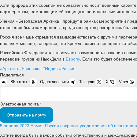
Хотя природа этих событий не обязательно носит военный характ
партнерствам, помогающим ей защищать региональные интересы
Учения «Безопасная Арктика» пройдут в рамках мероприятий предс
отношения были заморожены, среди экспертов разгорелись большие
Россия все чаще стремится взаимодействовать с другими партнерам
прошлом месяце, говорится, что Кремль активно поощряет китайск
Российская Федерация также изучает возможность создания совме
перевозки грузов из Нью-Дели в
Европу
. Если это будет обеспечен
#Арктика
#Евросоюз
#Индия
#Россия
Поделиться
ВКонтакте
Одноклассники
Telegram
X
Viber
Электронная почта *
Отправить на почту
5 апреля 2023
Армия
Россия сохранит уведомления об испытаниях 
Хотите всегда быть в курсе событий отечественной и международ