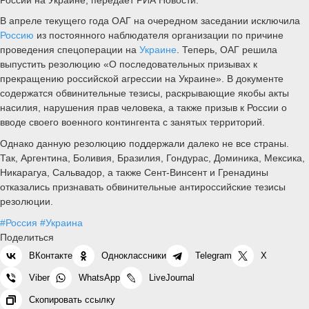
В апреле текущего года ОАГ на очередном заседании исключила
Россию
из постоянного наблюдателя организации по причине
проведения спецоперации на
Украине
. Теперь, ОАГ решила
выпустить резолюцию «О последовательных призывах к
прекращению российской агрессии на Украине». В документе
содержатся обвинительные тезисы, раскрывающие якобы акты
насилия, нарушения прав человека, а также призыв к России о
вводе своего военного контингента с занятых территорий.
Однако данную резолюцию поддержали далеко не все страны.
Так, Аргентина, Боливия, Бразилия, Гондурас, Доминика, Мексика,
Никарагуа, Сальвадор, а также Сент-Винсент и Гренадины
отказались признавать обвинительные антироссийские тезисы
резолюции.
#Россия
#Украина
Поделиться
ВКонтакте
Одноклассники
Telegram
X
Viber
WhatsApp
LiveJournal
Скопировать ссылку