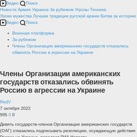
Видео
Поиск
Новости
Армия
Украина
За рубежом
Угрозы
Техника
Уроки мужества
Лучшие традиции русской армии
Битва за историю
Видео
Поиск
Военная платформа
За рубежом
Члены Организации американских государств отказались
обвинять Россию в агрессии на Украине
Члены Организации американских
государств отказались обвинять
Россию в агрессии на Украине
RedV
7 октября 2022
995
0
0
Девять государств-членов Организации американских государств
(ОАГ) отказались подписывать резолюцию, осуждающую действия
России на Украине, передает РИА Новости.