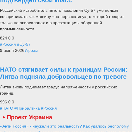
подтвердил свой класс
Российский истребитель пятого поколения Су-57 уже нельзя
воспринимать как машину «на перспективу», о которой говорят
только на авиасалонах и в презентациях оборонной
промышленности.
824
0
0
#Россия
#Су-57
9 июня 2026
Угрозы
НАТО стягивает силы к границам России:
Литва подняла добровольцев по тревоге
Литва вновь поднимает градус напряженности у российских
границ.
996
0
0
#НАТО
#Прибалтика
#Россия
Проект Украина
«Анти Россия» - неужели это реальность? Как удалось бесполому