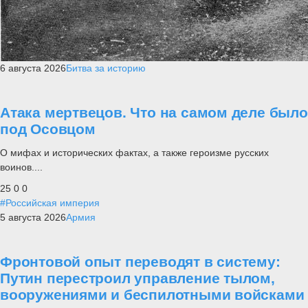
6 августа 2026
Битва за историю
Атака мертвецов. Что на самом деле было
под Осовцом
О мифах и исторических фактах, а также героизме русских
воинов....
25
0
0
#Российская империя
5 августа 2026
Армия
Фронтовой опыт переводят в систему:
Путин перестроил управление тылом,
вооружениями и беспилотными войсками