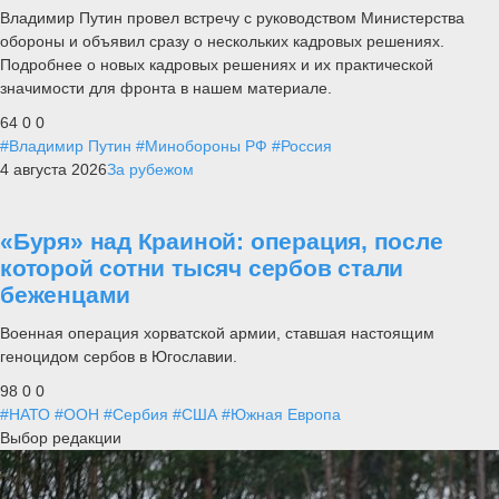
Владимир Путин провел встречу с руководством Министерства
обороны и объявил сразу о нескольких кадровых решениях.
Подробнее о новых кадровых решениях и их практической
значимости для фронта в нашем материале.
64
0
0
#Владимир Путин
#Минобороны РФ
#Россия
4 августа 2026
За рубежом
«Буря» над Краиной: операция, после
которой сотни тысяч сербов стали
беженцами
Военная операция хорватской армии, ставшая настоящим
геноцидом сербов в Югославии.
98
0
0
#НАТО
#ООН
#Сербия
#США
#Южная Европа
Выбор редакции