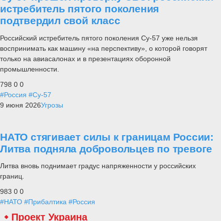
истребитель пятого поколения
подтвердил свой класс
Российский истребитель пятого поколения Су-57 уже нельзя
воспринимать как машину «на перспективу», о которой говорят
только на авиасалонах и в презентациях оборонной
промышленности.
798
0
0
#Россия
#Су-57
9 июня 2026
Угрозы
НАТО стягивает силы к границам России:
Литва подняла добровольцев по тревоге
Литва вновь поднимает градус напряженности у российских
границ.
983
0
0
#НАТО
#Прибалтика
#Россия
Проект Украина