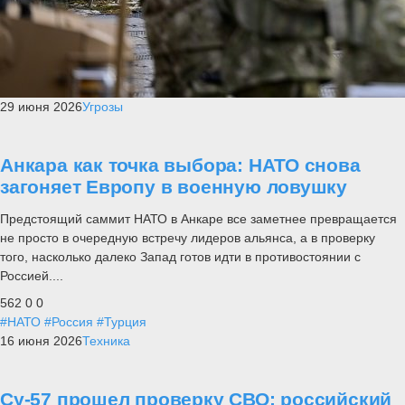
29 июня 2026
Угрозы
Анкара как точка выбора: НАТО снова
загоняет Европу в военную ловушку
Предстоящий саммит НАТО в Анкаре все заметнее превращается
не просто в очередную встречу лидеров альянса, а в проверку
того, насколько далеко Запад готов идти в противостоянии с
Россией....
562
0
0
#НАТО
#Россия
#Турция
16 июня 2026
Техника
Су-57 прошел проверку СВО: российский