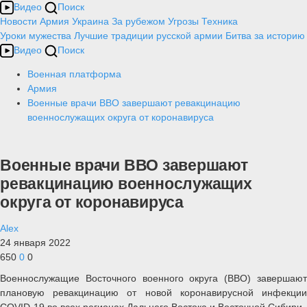
Видео
Поиск
Новости
Армия
Украина
За рубежом
Угрозы
Техника
Уроки мужества
Лучшие традиции русской армии
Битва за историю
Видео
Поиск
Военная платформа
Армия
Военные врачи ВВО завершают ревакцинацию
военнослужащих округа от коронавируса
Военные врачи ВВО завершают
ревакцинацию военнослужащих
округа от коронавируса
Alex
24 января 2022
650
0
0
Военнослужащие Восточного военного округа (ВВО) завершают
плановую ревакцинацию от новой коронавирусной инфекции
COVID-19 во всех регионах Дальнего Востока и Восточной Сибири.